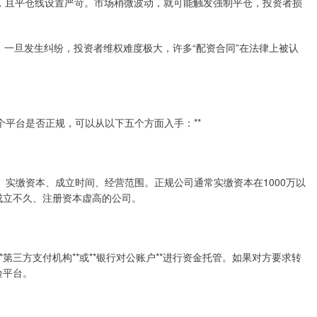
0倍），且平仓线设置严苛。市场稍微波动，就可能触发强制平仓，投资者损
区域。一旦发生纠纷，投资者维权难度极大，许多“配资合同”在法律上被认
个平台是否正规，可以从以下五个方面入手：**
、实缴资本、成立时间、经营范围。正规公司通常实缴资本在1000万以
刚成立不久、注册资本虚高的公司。
*第三方支付机构**或**银行对公账户**进行资金托管。如果对方要求转
险平台。