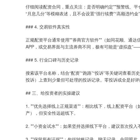
仔细阅读配资合同，重点关注：是否明确约定**预警线、平
“月息几分”等模糊表述，且不会设置“强行续费”“高额违约金
### 4. 交易软件真实性
正规配资平台通常使用**券商官方软件**（如同花顺、通
APP，或交易界面与主流券商不同，极有可能是“虚拟盘”
### 5. 行业口碑与历史记录
搜索该平台名称，结合“配资”“跑路”“投诉”等关键词查
投诉）上查到少量但可处理的投诉记录。零投诉或全是好评
## 三、给投资者的实操建议
1. **优先选择线上正规渠道**：相比线下，线上配资平
产），但安全性远超线下。
2. **小资金试水**：如果坚持选择线下平台，建议首次
3. **保留所有证据**：包括转账记录、聊天记录、合同