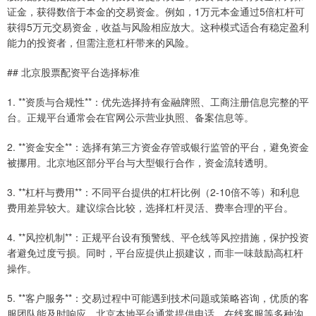
证金，获得数倍于本金的交易资金。例如，1万元本金通过5倍杠杆可
获得5万元交易资金，收益与风险相应放大。这种模式适合有稳定盈利
能力的投资者，但需注意杠杆带来的风险。
## 北京股票配资平台选择标准
1. **资质与合规性**：优先选择持有金融牌照、工商注册信息完整的平
台。正规平台通常会在官网公示营业执照、备案信息等。
2. **资金安全**：选择有第三方资金存管或银行监管的平台，避免资金
被挪用。北京地区部分平台与大型银行合作，资金流转透明。
3. **杠杆与费用**：不同平台提供的杠杆比例（2-10倍不等）和利息
费用差异较大。建议综合比较，选择杠杆灵活、费率合理的平台。
4. **风控机制**：正规平台设有预警线、平仓线等风控措施，保护投资
者避免过度亏损。同时，平台应提供止损建议，而非一味鼓励高杠杆
操作。
5. **客户服务**：交易过程中可能遇到技术问题或策略咨询，优质的客
服团队能及时响应。北京本地平台通常提供电话、在线客服等多种沟