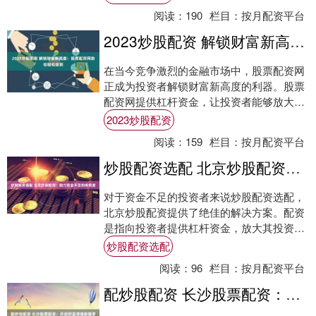
但稍有不....
阅读：
190
栏目：
按月配资平台
2023炒股配资 解锁财富新高度：股票配资网助你轻松投资
在当今竞争激烈的金融市场中，股票配资网
正成为投资者解锁财富新高度的利器。股票
配资网提供杠杆资金，让投资者能够放大投
资规模，从而获得更高的潜在回报。 1. 了解
2023炒股配资
配....
阅读：
159
栏目：
按月配资平台
炒股配资选配 北京炒股配资：助力资金不足的投资者
对于资金不足的投资者来说炒股配资选配，
北京炒股配资提供了绝佳的解决方案。配资
是指向投资者提供杠杆资金，放大其投资能
力的一种方式。 然而，场内实盘股票配资平
炒股配资选配
台也存....
阅读：
96
栏目：
按月配资平台
配炒股配资 长沙股票配资：开启财富增值新篇章