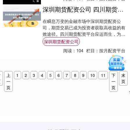
深圳期货配资公司 四川期货配资：助力投资，把握财富机遇
在瞬息万变的金融市场中深圳期货配资公
司，期货交易已成为投资者获取高收益的有
效途径。四川期货配资平台应运而生，为投
资者提供了杠杆资金，助力其放大收益空
深圳期货配资公司
间。 * *....
阅读：
104
栏目：
按月配资平台
首
上
1
2
3
4
5
6
7
8
9
10
11
下
末
页
一
一
页
页
页