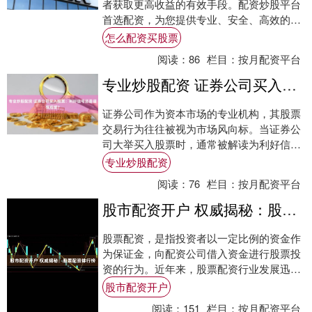
者获取更高收益的有效手段。配资炒股平台
首选配资，为您提供专业、安全、高效的配
资服务，助您财富增值。 * **放大投资本
怎么配资买股票
金：....
阅读：
86
栏目：
按月配资平台
专业炒股配资 证券公司买入股票：利好信号还是谨慎观望？
证券公司作为资本市场的专业机构，其股票
交易行为往往被视为市场风向标。当证券公
司大举买入股票时，通常被解读为利好信
号，表明机构投资者看好后市。 使用在线配
专业炒股配资
资非常简....
阅读：
76
栏目：
按月配资平台
股市配资开户 权威揭秘：股票配资排行榜
股票配资，是指投资者以一定比例的资金作
为保证金，向配资公司借入资金进行股票投
资的行为。近年来，股票配资行业发展迅
速，涌现出众多配资公司。 股票配资最大的
股市配资开户
优势在于....
阅读：
151
栏目：
按月配资平台