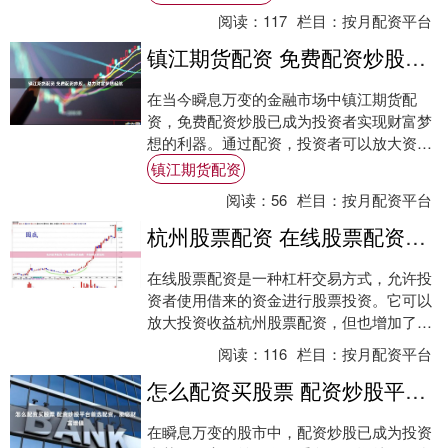
纪人的交....
阅读：
117
栏目：
按月配资平台
镇江期货配资 免费配资炒股，助力财富梦想起航
在当今瞬息万变的金融市场中镇江期货配
资，免费配资炒股已成为投资者实现财富梦
想的利器。通过配资，投资者可以放大资金
杠杆，以小博大，抓住市场机遇，创造可观
镇江期货配资
的收益。 ....
阅读：
56
栏目：
按月配资平台
杭州股票配资 在线股票配资指南：助你投资更轻松
在线股票配资是一种杠杆交易方式，允许投
资者使用借来的资金进行股票投资。它可以
放大投资收益杭州股票配资，但也增加了风
险。以下是使用在线股票配资的指南： 与传
阅读：
116
栏目：
按月配资平台
统配资....
怎么配资买股票 配资炒股平台首选配资，助您财富增值
在瞬息万变的股市中，配资炒股已成为投资