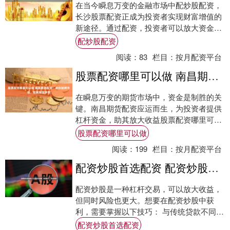
在当今瞬息万变的金融市场中配炒股配资，
长沙股票配资正成为投资者实现财富增值的
新途径。通过配资，投资者可以放大资金杠
杆，以更小的本金撬动更大的投资机会。 股
配炒股配资
票配资....
阅读：
83
栏目：
按月配资平台
股票配资哪里可以做 南昌期货配资：助你驰骋市场，成就财富梦想
在瞬息万变的期货市场中，资金是制胜的关
键。南昌期货配资应运而生，为投资者提供
杠杆资金，助其放大收益股票配资哪里可以
做，驰骋市场。 * **放大收益：**配资可
股票配资哪里可以做
以....
阅读：
199
栏目：
按月配资平台
配资炒股首选配资 配资炒股秘籍：掌握技巧，放大收益
配资炒股是一种杠杆交易，可以放大收益，
但同时风险也更大。想要在配资炒股中获
利，需要掌握以下技巧： 与传统贷款不同，
免费股票配资无需支付利息。您只需支付经
配资炒股首选配资