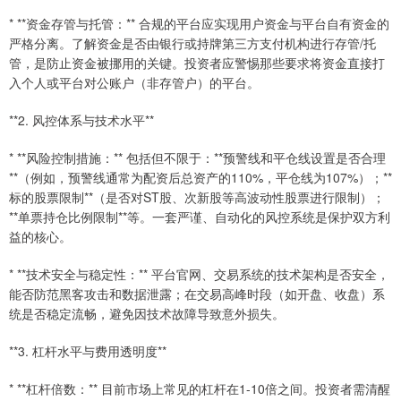
* **资金存管与托管：** 合规的平台应实现用户资金与平台自有资金的
严格分离。了解资金是否由银行或持牌第三方支付机构进行存管/托
管，是防止资金被挪用的关键。投资者应警惕那些要求将资金直接打
入个人或平台对公账户（非存管户）的平台。
**2. 风控体系与技术水平**
* **风险控制措施：** 包括但不限于：**预警线和平仓线设置是否合理
**（例如，预警线通常为配资后总资产的110%，平仓线为107%）；**
标的股票限制**（是否对ST股、次新股等高波动性股票进行限制）；
**单票持仓比例限制**等。一套严谨、自动化的风控系统是保护双方利
益的核心。
* **技术安全与稳定性：** 平台官网、交易系统的技术架构是否安全，
能否防范黑客攻击和数据泄露；在交易高峰时段（如开盘、收盘）系
统是否稳定流畅，避免因技术故障导致意外损失。
**3. 杠杆水平与费用透明度**
* **杠杆倍数：** 目前市场上常见的杠杆在1-10倍之间。投资者需清醒