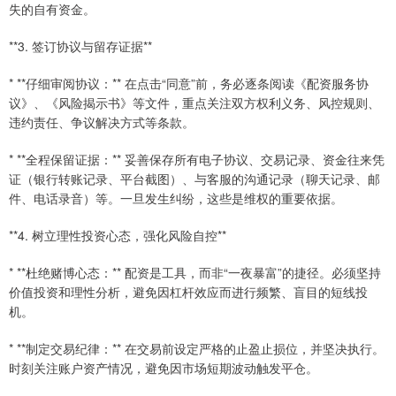
失的自有资金。
**3. 签订协议与留存证据**
* **仔细审阅协议：** 在点击“同意”前，务必逐条阅读《配资服务协
议》、《风险揭示书》等文件，重点关注双方权利义务、风控规则、
违约责任、争议解决方式等条款。
* **全程保留证据：** 妥善保存所有电子协议、交易记录、资金往来凭
证（银行转账记录、平台截图）、与客服的沟通记录（聊天记录、邮
件、电话录音）等。一旦发生纠纷，这些是维权的重要依据。
**4. 树立理性投资心态，强化风险自控**
* **杜绝赌博心态：** 配资是工具，而非“一夜暴富”的捷径。必须坚持
价值投资和理性分析，避免因杠杆效应而进行频繁、盲目的短线投
机。
* **制定交易纪律：** 在交易前设定严格的止盈止损位，并坚决执行。
时刻关注账户资产情况，避免因市场短期波动触发平仓。