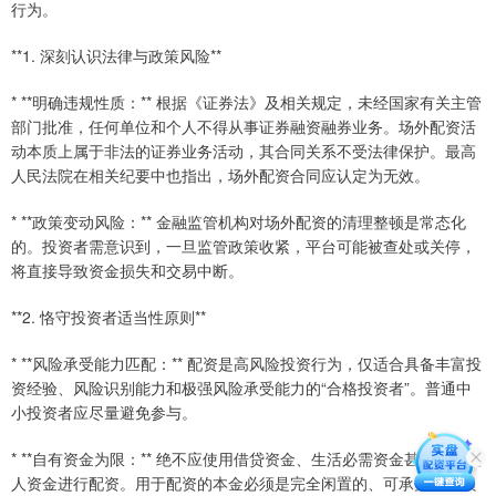
行为。
**1. 深刻认识法律与政策风险**
* **明确违规性质：** 根据《证券法》及相关规定，未经国家有关主管
部门批准，任何单位和个人不得从事证券融资融券业务。场外配资活
动本质上属于非法的证券业务活动，其合同关系不受法律保护。最高
人民法院在相关纪要中也指出，场外配资合同应认定为无效。
* **政策变动风险：** 金融监管机构对场外配资的清理整顿是常态化
的。投资者需意识到，一旦监管政策收紧，平台可能被查处或关停，
将直接导致资金损失和交易中断。
**2. 恪守投资者适当性原则**
* **风险承受能力匹配：** 配资是高风险投资行为，仅适合具备丰富投
资经验、风险识别能力和极强风险承受能力的“合格投资者”。普通中
小投资者应尽量避免参与。
* **自有资金为限：** 绝不应使用借贷资金、生活必需资金甚至挪用他
人资金进行配资。用于配资的本金必须是完全闲置的、可承受全部损