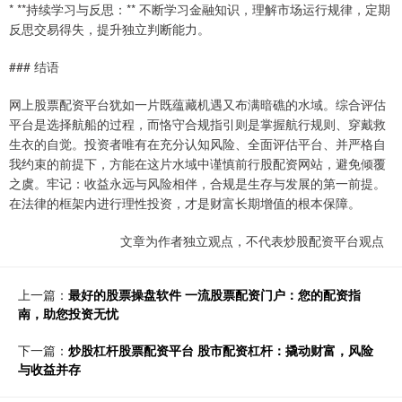
* **持续学习与反思：** 不断学习金融知识，理解市场运行规律，定期
反思交易得失，提升独立判断能力。
### 结语
网上股票配资平台犹如一片既蕴藏机遇又布满暗礁的水域。综合评估
平台是选择航船的过程，而恪守合规指引则是掌握航行规则、穿戴救
生衣的自觉。投资者唯有在充分认知风险、全面评估平台、并严格自
我约束的前提下，方能在这片水域中谨慎前行股配资网站，避免倾覆
之虞。牢记：收益永远与风险相伴，合规是生存与发展的第一前提。
在法律的框架内进行理性投资，才是财富长期增值的根本保障。
文章为作者独立观点，不代表炒股配资平台观点
上一篇：
最好的股票操盘软件 一流股票配资门户：您的配资指
南，助您投资无忧
下一篇：
炒股杠杆股票配资平台 股市配资杠杆：撬动财富，风险
与收益并存