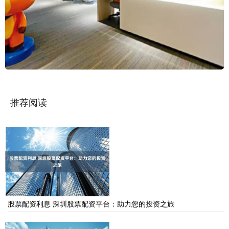
推荐阅读
股票配资利息 深圳股票配资平台：助力您的投资之旅