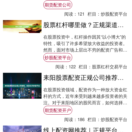
在行情有利时获得更高的收益。然而，配资
期货配资公司
市场鱼龙....
阅读：
121
栏目：
炒股配资平台
股票杠杆哪里做？正规渠道推荐
在股票投资中，杠杆操作因其“以小博大”的
特性，吸引了许多希望放大收益的投资者。
然而，面对市场上层出不穷的配资广告和平
台，不少投资者都会困惑：**股票杠杆哪里
炒股配资平台
做？....
阅读：
122
栏目：
股票杠杆交易平台
耒阳股票配资正规公司推荐，安全杠杆炒股平台
在股票投资领域，配资作为一种放大资金杠
杆的方式，近年来受到越来越多投资者的关
注。对于耒阳地区的股民而言，如何选择一
家正规、安全的股票配资公司，是实现稳健
期货配资开户
投资的关....
阅读：
186
栏目：
炒股配资平台
线上配资网推荐｜正规平台排名