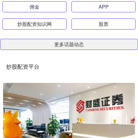
佣金
APP
炒股配资知识网
股票
更多话题动态
炒股配资平台